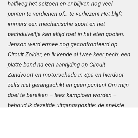
halfweg het seizoen en er blijven nog veel
punten te verdienen of… te verliezen! Het blijft
immers een mechanische sport en het
pechduiveltje kan altijd roet in het eten gooien.
Jenson werd ermee nog geconfronteerd op
Circuit Zolder, en ik kende al twee keer pech: een
platte band na een aanrijding op Circuit
Zandvoort en motorschade in Spa en hierdoor
zelfs niet gerangschikt en geen punten! Om mijn
doel te bereiken – lees kampioen worden –
behoud ik dezelfde uitgangspositie: de snelste
rijd neerzetten in training, in ‘pole’ starten, twee
keer de snelste ronde in wedstrijd laten
afklokken en… twee keer winnen en de volle pot